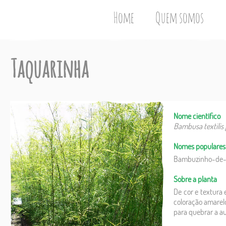
Home
Quem somos
Taquarinha
Nome científico
Bambusa textilis g
Nomes populares
Bambuzinho-de-j
Sobre a planta
De cor e textura 
coloração amarel
para quebrar a au