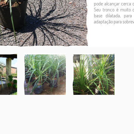
pode alcançar cerca 
Seu tronco é muito 
base dilatada, pa
adaptação para sobrev