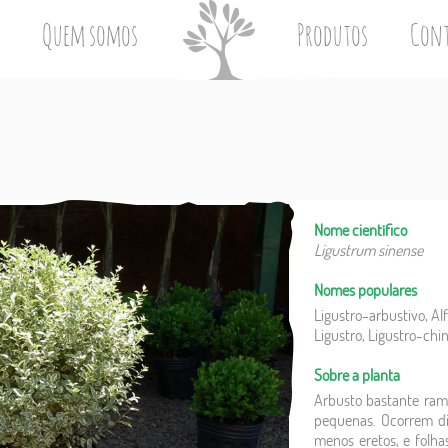
Quem somos
Produtos
Con
Nome científico
Ligustrum sinense
Nomes populares
Ligustro-arbustivo, Al
Ligustro, Ligustro-chi
Sobre a planta
Arbusto bastante rami
pequenas. Ocorrem di
menos eretos, e folh