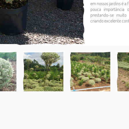
em nossos jardins é a 
pouca importância o
prestando-se muito 
criando excelente con